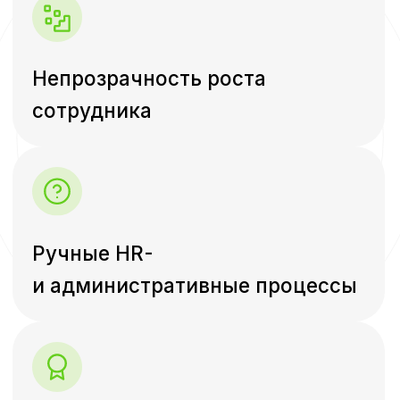
бизнесу и сотруднику,
в одном пространстве
Ядро портала
Обучение
HR-модули
Коммуникация
Личный кабинет сотрудника с его
карточкой
Календарь событий
Фотогалерея
Структура компании
Контакты
Документы