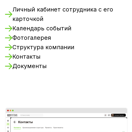
Пакеты услуг
Базовый
Для малого бизнеса
от 110 000 ₽
/год
Ядро портала
HR-модули: Онбординг,
Адаптация, One-to-One, Отпуска
Поддержка