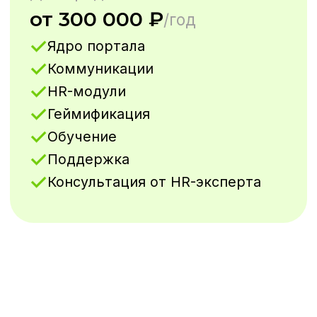
Фокус на внедрении
и поддержке
Помогаем полноценно
запустить портал
и обучаем
администраторов
Интуитивный UX/UI
Сотрудники начинают
работать с первого дня