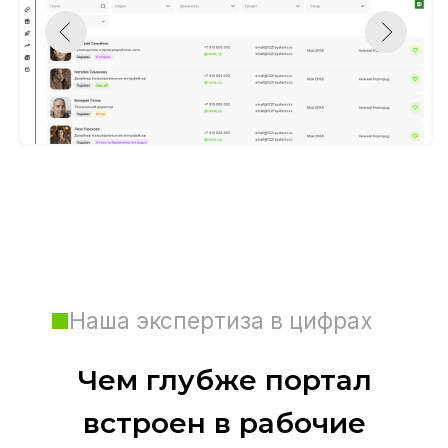
Стандарт
Для малого и среднего бизнеса
от 180 000 ₽
/год
Популярный
Ядро портала
Коммуникации
HR-модули
Поддержка
Обучение: База знаний, Заявки на
обучение, ИПР
Премиум
Для среднего бизнеса
от 300 000 ₽
/год
Ядро портала
Коммуникации
HR-модули
Геймификация