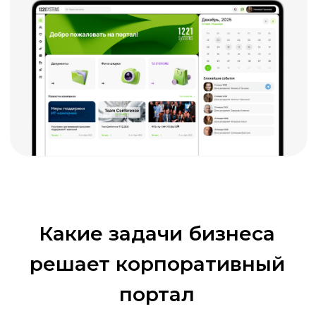
Низкая вовлеченность и потеря
знаний сотрудников
Непрозрачность роста
сотрудника
Ручные HR-
и административные процессы