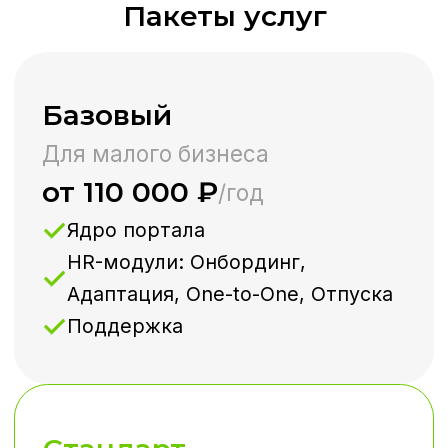
Почему выбирают нас?
Большая экспертиза
Полная разработка от HR для
HR
Протестировано на своём
опыте
Не просто «коробка»,
а отраслевые