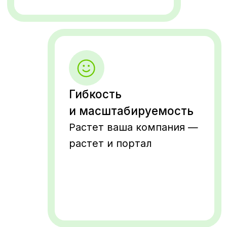
1221@1221systems.ru
+7 (920) 005 1221
ООО «1221Системс»
Юридический адрес:
603 000, г. Н. Новгород, ул. Ильинская,
д. 62, оф. 1
Фактический адрес:
603 000, г. Н. Новгород,
ул. Алексеевская, д. 6/16, оф. 613