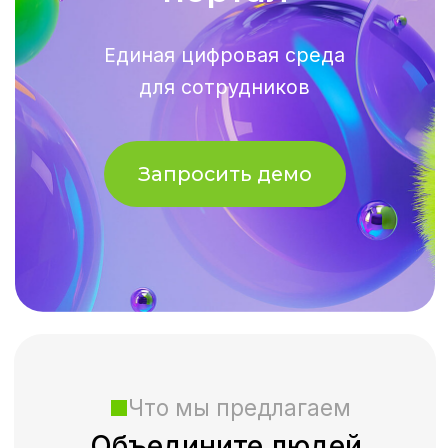
Что мы предлагаем
Объедините людей,
процессы и информацию
в одной системе
Автоматизируйте HR-
и административные процессы,
ускорьте адаптацию сотрудников,
повысьте вовлеченность и создайте
современную цифровую культуру
внутри компании.