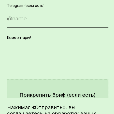
Контакты
1221@1221systems.ru
+7 (920) 005 1221
ООО «1221Системс»
Юридический адрес:
603 000, г. Н. Новгород, ул. Ильинская,
д. 62, оф. 1